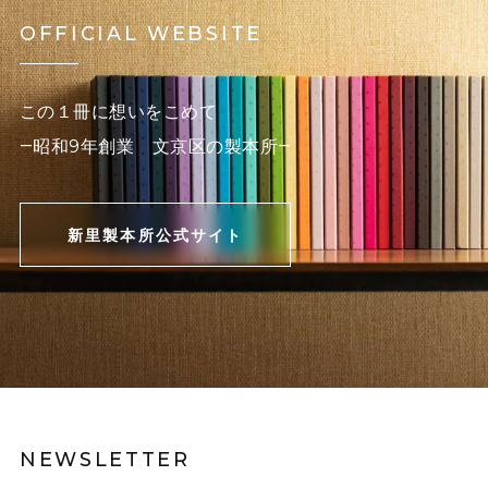
OFFICIAL WEBSITE
この１冊に想いをこめて
―昭和9年創業 文京区の製本所―
新里製本所公式サイト
NEWSLETTER