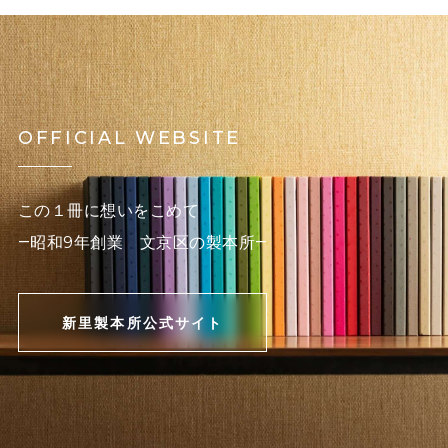
OFFICIAL WEBSITE
この１冊に想いをこめて
―昭和9年創業 文京区の製本所―
新里製本所公式サイト