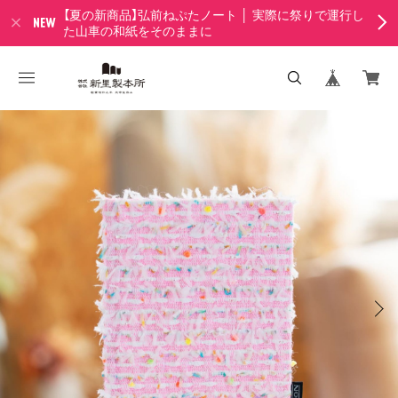
【夏の新商品】弘前ねぷたノート │ 実際に祭りで運行し
た山車の和紙をそのままに