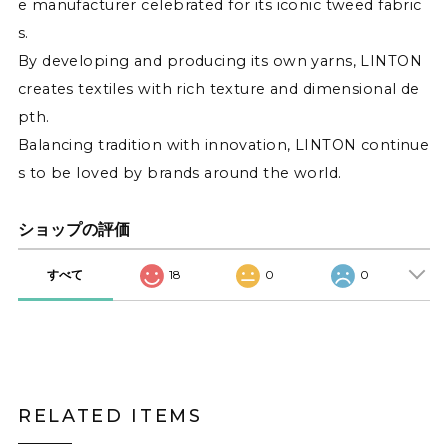
e manufacturer celebrated for its iconic tweed fabric
s.
By developing and producing its own yarns, LINTON
creates textiles with rich texture and dimensional de
pth.
Balancing tradition with innovation, LINTON continue
s to be loved by brands around the world.
ショップの評価
すべて
18
0
0
RELATED ITEMS