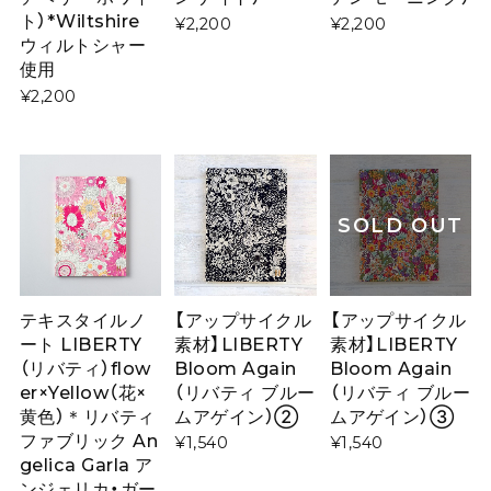
ト）*Wiltshire
¥2,200
¥2,200
ウィルトシャー
使用
¥2,200
SOLD OUT
テキスタイルノ
【アップサイクル
【アップサイクル
ート LIBERTY
素材】LIBERTY
素材】LIBERTY
（リバティ）flow
Bloom Again
Bloom Again
er×Yellow（花×
（リバティ ブルー
（リバティ ブルー
黄色）＊リバティ
ムアゲイン）②
ムアゲイン）③
ファブリック An
¥1,540
¥1,540
gelica Garla ア
ンジェリカ・ガー