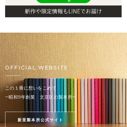
OFFICIAL WEBSITE
この１冊に想いをこめて
―昭和9年創業 文京区の製本所―
新里製本所公式サイト