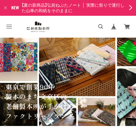
【夏の新商品】弘前ねぷたノート │ 実際に祭りで運行し
た山車の和紙をそのままに
東京で創業90年
製本のまち文京区の
老舗製本所が手がける