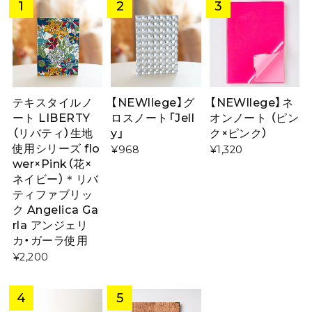
【NEWllege】ネ
テキスタイルノ
【NEWllege】グ
オンノート （ピン
ート LIBERTY
ロスノート「Jell
ク×ピンク）
（リバティ）生地
y」
使用シリーズ flo
¥1,320
¥968
wer×Pink（花×
ネイビー）＊リバ
ティファブリッ
ク Angelica Ga
rla アンジェリ
カ・ガーラ使用
¥2,200