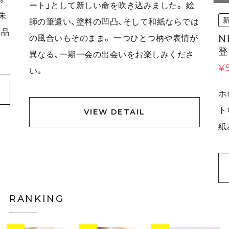
ート」として新しい命を吹き込みました。 絵
朱
師の筆遣い、塗料の凹凸、そして和紙ならでは
商品
の風合いもそのまま。 一つひとつ柄や表情が
N
登
異なる、一期一会の出会いをお楽しみくださ
¥
い。
ホ
ト
VIEW DETAIL
紙
RANKING