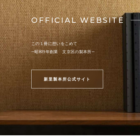
OFFICIAL WEBSITE
この１冊に想いをこめて
―昭和9年創業 文京区の製本所―
新里製本所公式サイト