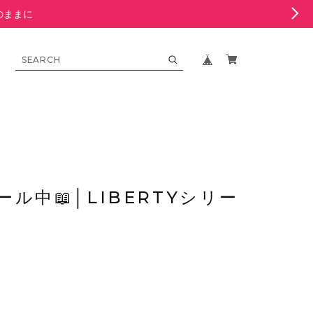
のままに
セール中📖│LIBERTYシリー