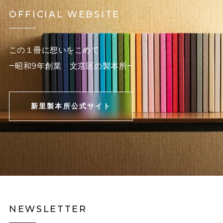
OFFICIAL WEBSITE
この１冊に想いをこめて
―昭和9年創業 文京区の製本所―
新里製本所公式サイト
NEWSLETTER