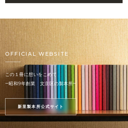
OFFICIAL WEBSITE
この１冊に想いをこめて
―昭和9年創業 文京区の製本所―
新里製本所公式サイト