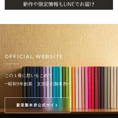
OFFICIAL WEBSITE
この１冊に想いをこめて
―昭和9年創業 文京区の製本所―
新里製本所公式サイト