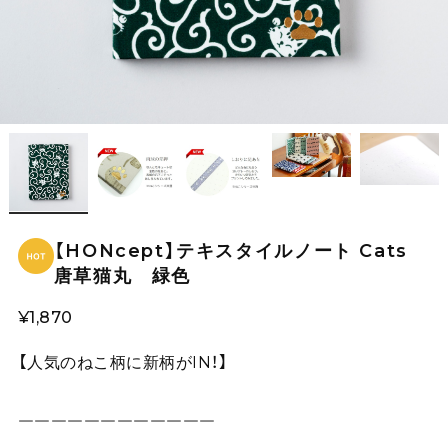
【HONcept】テキスタイルノート Cats
唐草猫丸 緑色
¥1,870
【人気のねこ柄に新柄がIN！】
￣￣￣￣￣￣￣￣￣￣￣￣