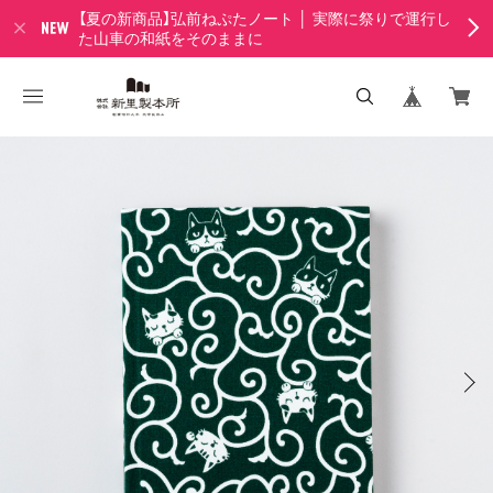
【夏の新商品】弘前ねぷたノート │ 実際に祭りで運行し
た山車の和紙をそのままに