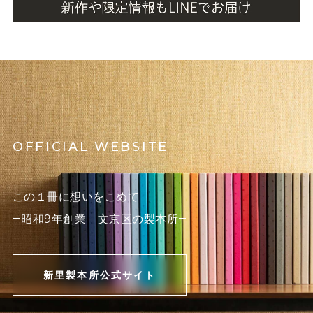
OFFICIAL WEBSITE
この１冊に想いをこめて
―昭和9年創業 文京区の製本所―
新里製本所公式サイト