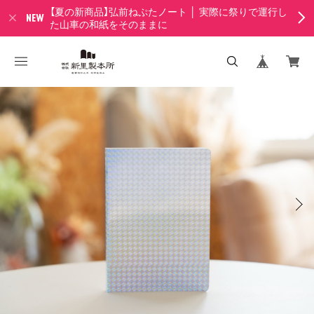
【夏の新商品】弘前ねぷたノート │ 実際に祭りで運行し
た山車の和紙をそのままに